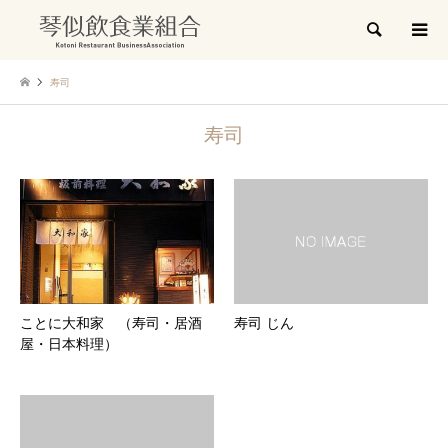
検索
寿司
寿司
ことに大和家 （寿司・居酒
寿司 じん
屋・日本料理）