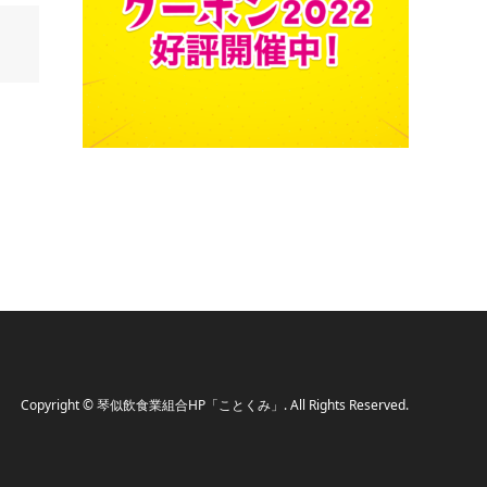
Copyright
©
琴似飲食業組合HP「ことくみ」
. All Rights Reserved.