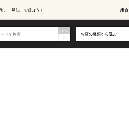
組合
街、「琴似」で遊ぼう！
and
お店の種類から選ぶ
or