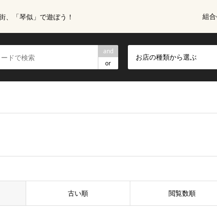
組合
街、「琴似」で遊ぼう！
and
お店の種類から選ぶ
or
古い順
閲覧数順