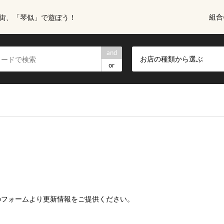
組合
街、「琴似」で遊ぼう！
and
お店の種類から選ぶ
or
のフォームより更新情報をご提供ください。